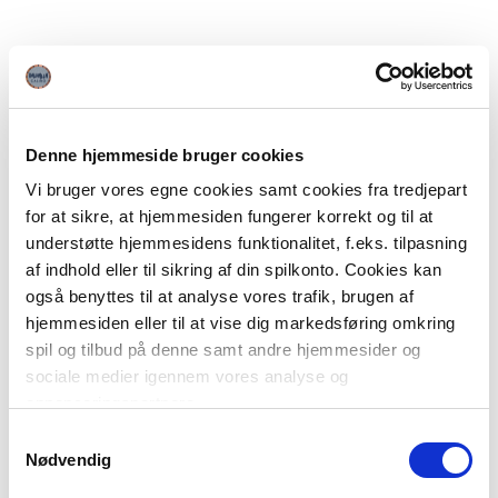
Denne hjemmeside bruger cookies
Vi bruger vores egne cookies samt cookies fra tredjepart
for at sikre, at hjemmesiden fungerer korrekt og til at
understøtte hjemmesidens funktionalitet, f.eks. tilpasning
af indhold eller til sikring af din spilkonto. Cookies kan
også benyttes til at analyse vores trafik, brugen af
hjemmesiden eller til at vise dig markedsføring omkring
spil og tilbud på denne samt andre hjemmesider og
sociale medier igennem vores analyse og
annonceringspartnere.
Samtykkevalg
Du kan læse mere om vores brug af cookies under
Nødvendig
"Detaljer" eller ved at klikke videre til vores Cookiepolitik,