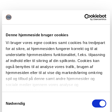
Denne hjemmeside bruger cookies
Vi bruger vores egne cookies samt cookies fra tredjepart
for at sikre, at hjemmesiden fungerer korrekt og til at
understøtte hjemmesidens funktionalitet, f.eks. tilpasning
af indhold eller til sikring af din spilkonto. Cookies kan
også benyttes til at analyse vores trafik, brugen af
hjemmesiden eller til at vise dig markedsføring omkring
spil og tilbud på denne samt andre hjemmesider og
sociale medier igennem vores analyse og
annonceringspartnere.
Samtykkevalg
Du kan læse mere om vores brug af cookies under
Nødvendig
"Detaljer" eller ved at klikke videre til vores Cookiepolitik,