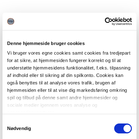
Denne hjemmeside bruger cookies
Vi bruger vores egne cookies samt cookies fra tredjepart
for at sikre, at hjemmesiden fungerer korrekt og til at
understøtte hjemmesidens funktionalitet, f.eks. tilpasning
af indhold eller til sikring af din spilkonto. Cookies kan
også benyttes til at analyse vores trafik, brugen af
hjemmesiden eller til at vise dig markedsføring omkring
spil og tilbud på denne samt andre hjemmesider og
sociale medier igennem vores analyse og
annonceringspartnere.
Samtykkevalg
Du kan læse mere om vores brug af cookies under
Nødvendig
"Detaljer" eller ved at klikke videre til vores Cookiepolitik,