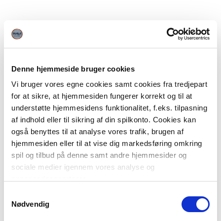
Denne hjemmeside bruger cookies
Vi bruger vores egne cookies samt cookies fra tredjepart
for at sikre, at hjemmesiden fungerer korrekt og til at
understøtte hjemmesidens funktionalitet, f.eks. tilpasning
af indhold eller til sikring af din spilkonto. Cookies kan
også benyttes til at analyse vores trafik, brugen af
hjemmesiden eller til at vise dig markedsføring omkring
spil og tilbud på denne samt andre hjemmesider og
sociale medier igennem vores analyse og
annonceringspartnere.
Samtykkevalg
Du kan læse mere om vores brug af cookies under
Nødvendig
"Detaljer" eller ved at klikke videre til vores Cookiepolitik,