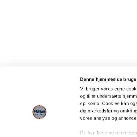
Denne hjemmeside bruger
Vi bruger vores egne cooki
og til at understøtte hjemme
spilkonto. Cookies kan også
dig markedsføring omkring
vores analyse og annonce
Du kan læse mere om vores 