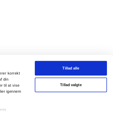
Tillad alle
erer korrekt
af din
Tillad valgte
 til at vise
dier igennem
ores