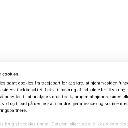
 cookies
es samt cookies fra tredjepart for at sikre, at hjemmesiden fung
sidens funktionalitet, f.eks. tilpasning af indhold eller til sikring 
 benyttes til at analyse vores trafik, brugen af hjemmesiden eller
 spil og tilbud på denne samt andre hjemmesider og sociale me
ringspartnere.
brug af cookies under "Detaljer" eller ved at klikke videre til v