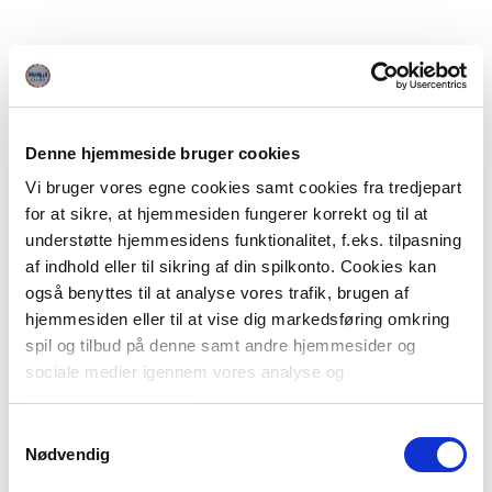
Denne hjemmeside bruger cookies
Vi bruger vores egne cookies samt cookies fra tredjepart
for at sikre, at hjemmesiden fungerer korrekt og til at
understøtte hjemmesidens funktionalitet, f.eks. tilpasning
af indhold eller til sikring af din spilkonto. Cookies kan
også benyttes til at analyse vores trafik, brugen af
hjemmesiden eller til at vise dig markedsføring omkring
spil og tilbud på denne samt andre hjemmesider og
sociale medier igennem vores analyse og
annonceringspartnere.
Samtykkevalg
Du kan læse mere om vores brug af cookies under
Nødvendig
"Detaljer" eller ved at klikke videre til vores Cookiepolitik,