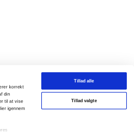
Tillad alle
erer korrekt
af din
Tillad valgte
 til at vise
dier igennem
ores