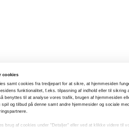
 cookies
es samt cookies fra tredjepart for at sikre, at hjemmesiden fung
sidens funktionalitet, f.eks. tilpasning af indhold eller til sikring 
 benyttes til at analyse vores trafik, brugen af hjemmesiden eller
 spil og tilbud på denne samt andre hjemmesider og sociale me
ringspartnere.
brug af cookies under "Detaljer" eller ved at klikke videre til v