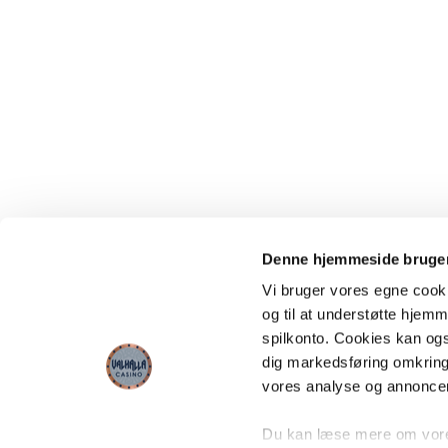
Denne hjemmeside bruger
Vi bruger vores egne cooki
og til at understøtte hjemme
spilkonto. Cookies kan også
dig markedsføring omkring
vores analyse og annonce
Du kan læse mere om vores 