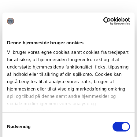
Denne hjemmeside bruger cookies
Vi bruger vores egne cookies samt cookies fra tredjepart
for at sikre, at hjemmesiden fungerer korrekt og til at
understøtte hjemmesidens funktionalitet, f.eks. tilpasning
af indhold eller til sikring af din spilkonto. Cookies kan
også benyttes til at analyse vores trafik, brugen af
hjemmesiden eller til at vise dig markedsføring omkring
spil og tilbud på denne samt andre hjemmesider og
sociale medier igennem vores analyse og
annonceringspartnere.
Samtykkevalg
Du kan læse mere om vores brug af cookies under
Nødvendig
"Detaljer" eller ved at klikke videre til vores Cookiepolitik,