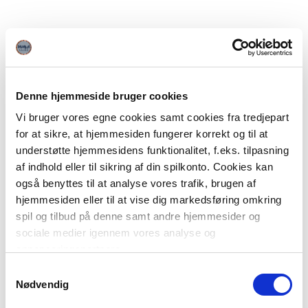
Denne hjemmeside bruger cookies
Vi bruger vores egne cookies samt cookies fra tredjepart
for at sikre, at hjemmesiden fungerer korrekt og til at
understøtte hjemmesidens funktionalitet, f.eks. tilpasning
af indhold eller til sikring af din spilkonto. Cookies kan
også benyttes til at analyse vores trafik, brugen af
hjemmesiden eller til at vise dig markedsføring omkring
spil og tilbud på denne samt andre hjemmesider og
sociale medier igennem vores analyse og
annonceringspartnere.
Samtykkevalg
Du kan læse mere om vores brug af cookies under
Nødvendig
"Detaljer" eller ved at klikke videre til vores Cookiepolitik,