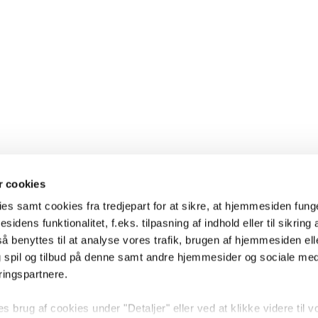
 cookies
es samt cookies fra tredjepart for at sikre, at hjemmesiden fung
sidens funktionalitet, f.eks. tilpasning af indhold eller til sikring 
 benyttes til at analyse vores trafik, brugen af hjemmesiden eller
 spil og tilbud på denne samt andre hjemmesider og sociale me
ringspartnere.
brug af cookies under "Detaljer" eller ved at klikke videre til v