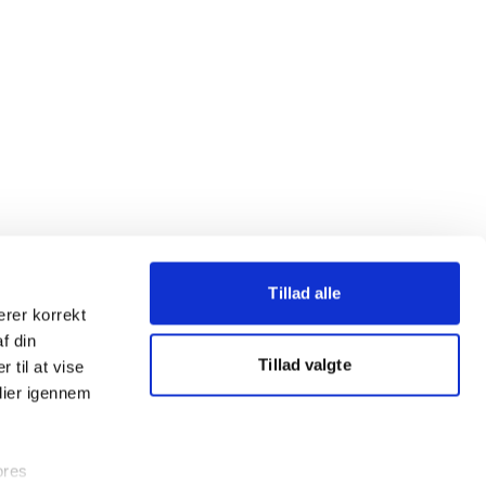
Tillad alle
erer korrekt
af din
Tillad valgte
 til at vise
dier igennem
ores