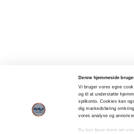
Denne hjemmeside bruger
Vi bruger vores egne cooki
og til at understøtte hjemme
spilkonto. Cookies kan også
dig markedsføring omkring
vores analyse og annonce
Du kan læse mere om vores 