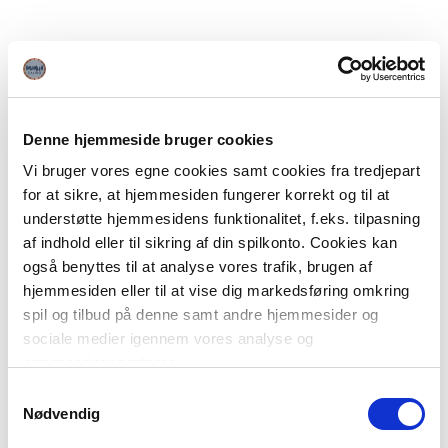
Denne hjemmeside bruger cookies
Vi bruger vores egne cookies samt cookies fra tredjepart
for at sikre, at hjemmesiden fungerer korrekt og til at
understøtte hjemmesidens funktionalitet, f.eks. tilpasning
af indhold eller til sikring af din spilkonto. Cookies kan
også benyttes til at analyse vores trafik, brugen af
hjemmesiden eller til at vise dig markedsføring omkring
spil og tilbud på denne samt andre hjemmesider og
sociale medier igennem vores analyse og
annonceringspartnere.
Samtykkevalg
Du kan læse mere om vores brug af cookies under
Nødvendig
"Detaljer" eller ved at klikke videre til vores Cookiepolitik,