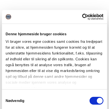
Denne hjemmeside bruger cookies
Vi bruger vores egne cookies samt cookies fra tredjepart
for at sikre, at hjemmesiden fungerer korrekt og til at
understøtte hjemmesidens funktionalitet, f.eks. tilpasning
af indhold eller til sikring af din spilkonto. Cookies kan
også benyttes til at analyse vores trafik, brugen af
hjemmesiden eller til at vise dig markedsføring omkring
spil og tilbud på denne samt andre hjemmesider og
sociale medier igennem vores analyse og
annonceringspartnere.
Samtykkevalg
Du kan læse mere om vores brug af cookies under
Nødvendig
"Detaljer" eller ved at klikke videre til vores Cookiepolitik,