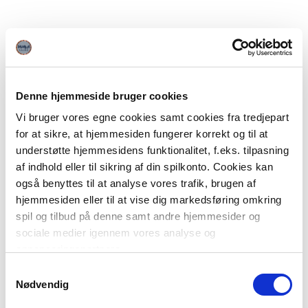
Denne hjemmeside bruger cookies
Vi bruger vores egne cookies samt cookies fra tredjepart
for at sikre, at hjemmesiden fungerer korrekt og til at
understøtte hjemmesidens funktionalitet, f.eks. tilpasning
af indhold eller til sikring af din spilkonto. Cookies kan
også benyttes til at analyse vores trafik, brugen af
hjemmesiden eller til at vise dig markedsføring omkring
spil og tilbud på denne samt andre hjemmesider og
sociale medier igennem vores analyse og
annonceringspartnere.
Samtykkevalg
Du kan læse mere om vores brug af cookies under
Nødvendig
"Detaljer" eller ved at klikke videre til vores Cookiepolitik,