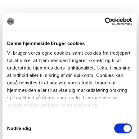
Denne hjemmeside bruger cookies
Vi bruger vores egne cookies samt cookies fra tredjepart
for at sikre, at hjemmesiden fungerer korrekt og til at
understøtte hjemmesidens funktionalitet, f.eks. tilpasning
af indhold eller til sikring af din spilkonto. Cookies kan
også benyttes til at analyse vores trafik, brugen af
hjemmesiden eller til at vise dig markedsføring omkring
spil og tilbud på denne samt andre hjemmesider og
sociale medier igennem vores analyse og
annonceringspartnere.
Samtykkevalg
Du kan læse mere om vores brug af cookies under
Nødvendig
"Detaljer" eller ved at klikke videre til vores Cookiepolitik,