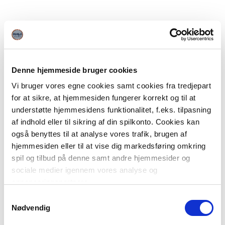
Denne hjemmeside bruger cookies
Vi bruger vores egne cookies samt cookies fra tredjepart
for at sikre, at hjemmesiden fungerer korrekt og til at
understøtte hjemmesidens funktionalitet, f.eks. tilpasning
af indhold eller til sikring af din spilkonto. Cookies kan
også benyttes til at analyse vores trafik, brugen af
hjemmesiden eller til at vise dig markedsføring omkring
spil og tilbud på denne samt andre hjemmesider og
sociale medier igennem vores analyse og
annonceringspartnere.
Samtykkevalg
Du kan læse mere om vores brug af cookies under
Nødvendig
"Detaljer" eller ved at klikke videre til vores Cookiepolitik,