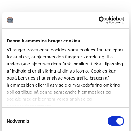
Denne hjemmeside bruger cookies
Vi bruger vores egne cookies samt cookies fra tredjepart
for at sikre, at hjemmesiden fungerer korrekt og til at
understøtte hjemmesidens funktionalitet, f.eks. tilpasning
af indhold eller til sikring af din spilkonto. Cookies kan
også benyttes til at analyse vores trafik, brugen af
hjemmesiden eller til at vise dig markedsføring omkring
spil og tilbud på denne samt andre hjemmesider og
sociale medier igennem vores analyse og
annonceringspartnere.
Samtykkevalg
Du kan læse mere om vores brug af cookies under
Nødvendig
"Detaljer" eller ved at klikke videre til vores Cookiepolitik,