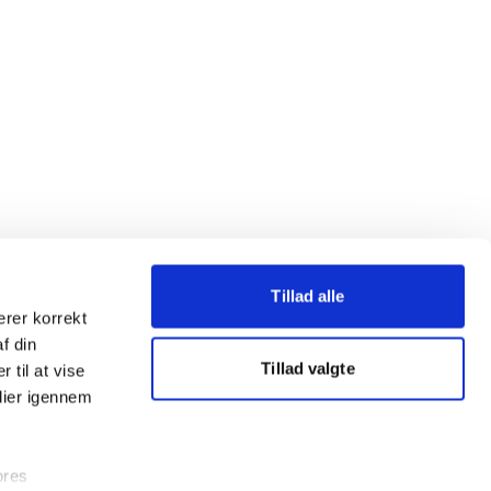
Tillad alle
erer korrekt
af din
Tillad valgte
 til at vise
dier igennem
ores