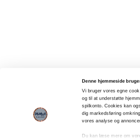
Denne hjemmeside bruger
Vi bruger vores egne cooki
og til at understøtte hjemme
spilkonto. Cookies kan også
dig markedsføring omkring
vores analyse og annonce
Du kan læse mere om vores 