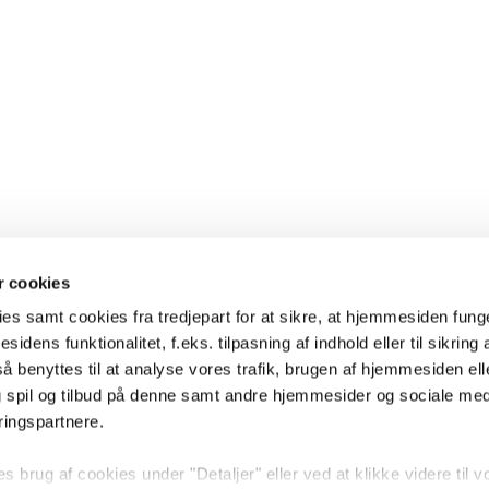
 cookies
es samt cookies fra tredjepart for at sikre, at hjemmesiden fung
sidens funktionalitet, f.eks. tilpasning af indhold eller til sikring 
 benyttes til at analyse vores trafik, brugen af hjemmesiden eller
 spil og tilbud på denne samt andre hjemmesider og sociale me
ringspartnere.
brug af cookies under "Detaljer" eller ved at klikke videre til v