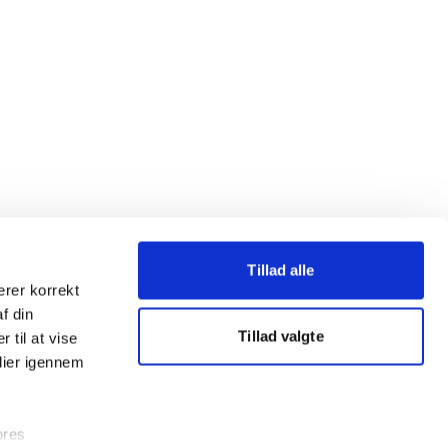
Tillad alle
erer korrekt
af din
Tillad valgte
 til at vise
dier igennem
ores