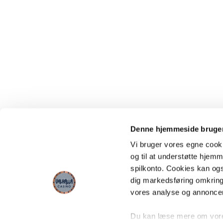
Denne hjemmeside bruger
Vi bruger vores egne cooki
og til at understøtte hjemme
spilkonto. Cookies kan også
dig markedsføring omkring
vores analyse og annonce
Du kan læse mere om vores 