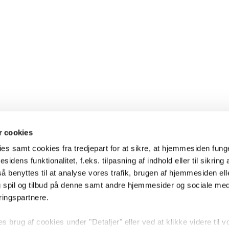
 cookies
es samt cookies fra tredjepart for at sikre, at hjemmesiden fung
sidens funktionalitet, f.eks. tilpasning af indhold eller til sikring 
 benyttes til at analyse vores trafik, brugen af hjemmesiden eller
 spil og tilbud på denne samt andre hjemmesider og sociale me
ringspartnere.
brug af cookies under "Detaljer" eller ved at klikke videre til v