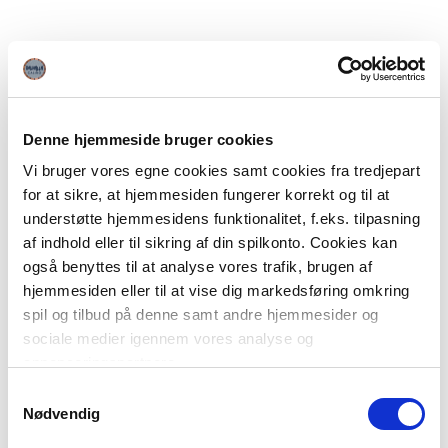
Denne hjemmeside bruger cookies
Vi bruger vores egne cookies samt cookies fra tredjepart
for at sikre, at hjemmesiden fungerer korrekt og til at
understøtte hjemmesidens funktionalitet, f.eks. tilpasning
af indhold eller til sikring af din spilkonto. Cookies kan
også benyttes til at analyse vores trafik, brugen af
hjemmesiden eller til at vise dig markedsføring omkring
spil og tilbud på denne samt andre hjemmesider og
sociale medier igennem vores analyse og
annonceringspartnere.
Samtykkevalg
Du kan læse mere om vores brug af cookies under
Nødvendig
"Detaljer" eller ved at klikke videre til vores Cookiepolitik,