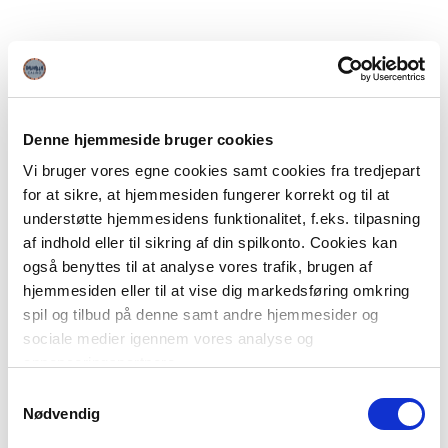
Denne hjemmeside bruger cookies
Vi bruger vores egne cookies samt cookies fra tredjepart
for at sikre, at hjemmesiden fungerer korrekt og til at
understøtte hjemmesidens funktionalitet, f.eks. tilpasning
af indhold eller til sikring af din spilkonto. Cookies kan
også benyttes til at analyse vores trafik, brugen af
hjemmesiden eller til at vise dig markedsføring omkring
spil og tilbud på denne samt andre hjemmesider og
sociale medier igennem vores analyse og
annonceringspartnere.
Samtykkevalg
Du kan læse mere om vores brug af cookies under
Nødvendig
"Detaljer" eller ved at klikke videre til vores Cookiepolitik,