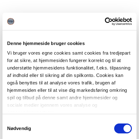
Denne hjemmeside bruger cookies
Vi bruger vores egne cookies samt cookies fra tredjepart
for at sikre, at hjemmesiden fungerer korrekt og til at
understøtte hjemmesidens funktionalitet, f.eks. tilpasning
af indhold eller til sikring af din spilkonto. Cookies kan
også benyttes til at analyse vores trafik, brugen af
hjemmesiden eller til at vise dig markedsføring omkring
spil og tilbud på denne samt andre hjemmesider og
sociale medier igennem vores analyse og
annonceringspartnere.
Samtykkevalg
Du kan læse mere om vores brug af cookies under
Nødvendig
"Detaljer" eller ved at klikke videre til vores Cookiepolitik,