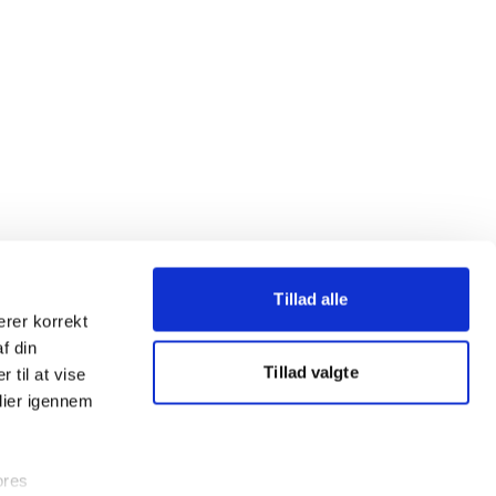
Tillad alle
erer korrekt
af din
Tillad valgte
 til at vise
dier igennem
ores