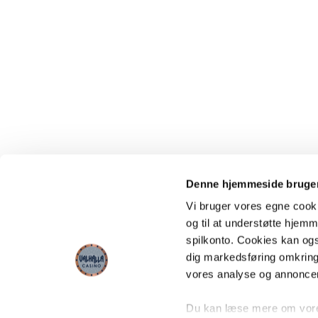
Denne hjemmeside bruger
Vi bruger vores egne cooki
og til at understøtte hjemme
spilkonto. Cookies kan også
dig markedsføring omkring
vores analyse og annonce
Du kan læse mere om vores 