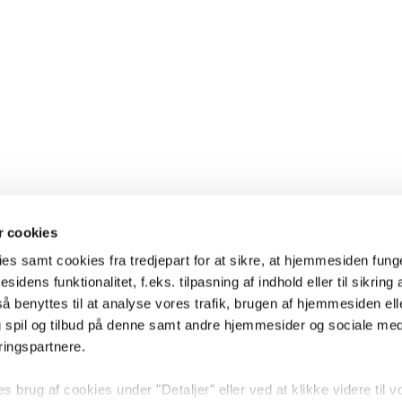
 cookies
es samt cookies fra tredjepart for at sikre, at hjemmesiden fung
sidens funktionalitet, f.eks. tilpasning af indhold eller til sikring 
 benyttes til at analyse vores trafik, brugen af hjemmesiden eller
 spil og tilbud på denne samt andre hjemmesider og sociale me
ringspartnere.
brug af cookies under "Detaljer" eller ved at klikke videre til v