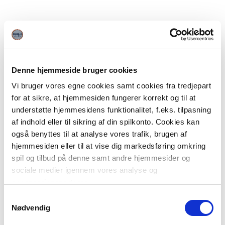
Denne hjemmeside bruger cookies
Vi bruger vores egne cookies samt cookies fra tredjepart
for at sikre, at hjemmesiden fungerer korrekt og til at
understøtte hjemmesidens funktionalitet, f.eks. tilpasning
af indhold eller til sikring af din spilkonto. Cookies kan
også benyttes til at analyse vores trafik, brugen af
hjemmesiden eller til at vise dig markedsføring omkring
spil og tilbud på denne samt andre hjemmesider og
sociale medier igennem vores analyse og
annonceringspartnere.
Samtykkevalg
Du kan læse mere om vores brug af cookies under
Nødvendig
"Detaljer" eller ved at klikke videre til vores Cookiepolitik,