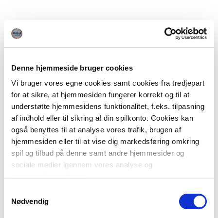
Denne hjemmeside bruger cookies
Vi bruger vores egne cookies samt cookies fra tredjepart
for at sikre, at hjemmesiden fungerer korrekt og til at
understøtte hjemmesidens funktionalitet, f.eks. tilpasning
af indhold eller til sikring af din spilkonto. Cookies kan
også benyttes til at analyse vores trafik, brugen af
hjemmesiden eller til at vise dig markedsføring omkring
spil og tilbud på denne samt andre hjemmesider og
sociale medier igennem vores analyse og
annonceringspartnere.
Samtykkevalg
Du kan læse mere om vores brug af cookies under
Nødvendig
"Detaljer" eller ved at klikke videre til vores Cookiepolitik,