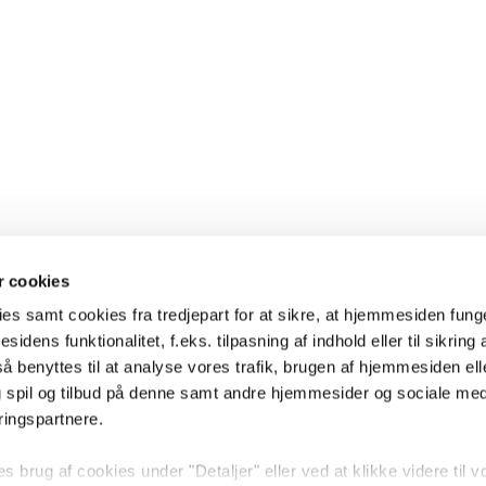
 cookies
es samt cookies fra tredjepart for at sikre, at hjemmesiden fung
sidens funktionalitet, f.eks. tilpasning af indhold eller til sikring 
 benyttes til at analyse vores trafik, brugen af hjemmesiden eller
 spil og tilbud på denne samt andre hjemmesider og sociale me
ringspartnere.
brug af cookies under "Detaljer" eller ved at klikke videre til v