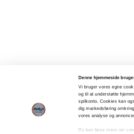
Denne hjemmeside bruger
Vi bruger vores egne cooki
og til at understøtte hjemme
spilkonto. Cookies kan også
dig markedsføring omkring
vores analyse og annonce
Du kan læse mere om vores 