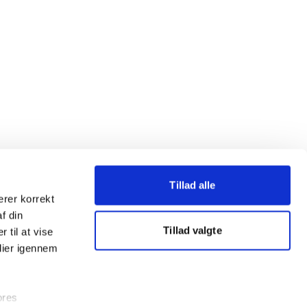
Tillad alle
erer korrekt
af din
Tillad valgte
 til at vise
dier igennem
ores