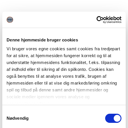
Denne hjemmeside bruger cookies
Vi bruger vores egne cookies samt cookies fra tredjepart
for at sikre, at hjemmesiden fungerer korrekt og til at
understøtte hjemmesidens funktionalitet, f.eks. tilpasning
af indhold eller til sikring af din spilkonto. Cookies kan
også benyttes til at analyse vores trafik, brugen af
hjemmesiden eller til at vise dig markedsføring omkring
spil og tilbud på denne samt andre hjemmesider og
sociale medier igennem vores analyse og
annonceringspartnere.
Samtykkevalg
Du kan læse mere om vores brug af cookies under
Nødvendig
"Detaljer" eller ved at klikke videre til vores Cookiepolitik,