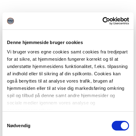
Denne hjemmeside bruger cookies
Vi bruger vores egne cookies samt cookies fra tredjepart
for at sikre, at hjemmesiden fungerer korrekt og til at
understøtte hjemmesidens funktionalitet, f.eks. tilpasning
af indhold eller til sikring af din spilkonto. Cookies kan
også benyttes til at analyse vores trafik, brugen af
hjemmesiden eller til at vise dig markedsføring omkring
spil og tilbud på denne samt andre hjemmesider og
sociale medier igennem vores analyse og
annonceringspartnere.
Samtykkevalg
Du kan læse mere om vores brug af cookies under
Nødvendig
"Detaljer" eller ved at klikke videre til vores Cookiepolitik,