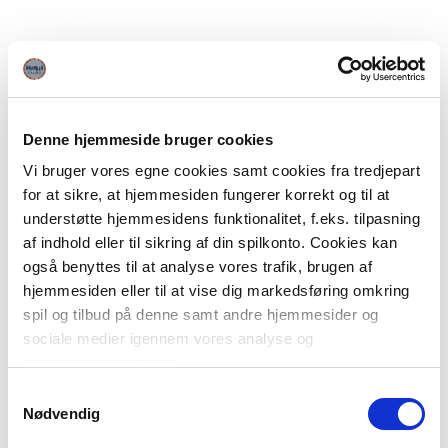
Denne hjemmeside bruger cookies
Vi bruger vores egne cookies samt cookies fra tredjepart
for at sikre, at hjemmesiden fungerer korrekt og til at
understøtte hjemmesidens funktionalitet, f.eks. tilpasning
af indhold eller til sikring af din spilkonto. Cookies kan
også benyttes til at analyse vores trafik, brugen af
hjemmesiden eller til at vise dig markedsføring omkring
spil og tilbud på denne samt andre hjemmesider og
sociale medier igennem vores analyse og
annonceringspartnere.
Samtykkevalg
Du kan læse mere om vores brug af cookies under
Nødvendig
"Detaljer" eller ved at klikke videre til vores Cookiepolitik,