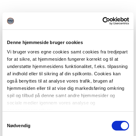
Denne hjemmeside bruger cookies
Vi bruger vores egne cookies samt cookies fra tredjepart
for at sikre, at hjemmesiden fungerer korrekt og til at
understøtte hjemmesidens funktionalitet, f.eks. tilpasning
af indhold eller til sikring af din spilkonto. Cookies kan
også benyttes til at analyse vores trafik, brugen af
hjemmesiden eller til at vise dig markedsføring omkring
spil og tilbud på denne samt andre hjemmesider og
sociale medier igennem vores analyse og
annonceringspartnere.
Samtykkevalg
Du kan læse mere om vores brug af cookies under
Nødvendig
"Detaljer" eller ved at klikke videre til vores Cookiepolitik,