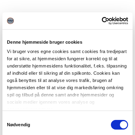
Denne hjemmeside bruger cookies
Vi bruger vores egne cookies samt cookies fra tredjepart
for at sikre, at hjemmesiden fungerer korrekt og til at
understøtte hjemmesidens funktionalitet, f.eks. tilpasning
af indhold eller til sikring af din spilkonto. Cookies kan
også benyttes til at analyse vores trafik, brugen af
hjemmesiden eller til at vise dig markedsføring omkring
spil og tilbud på denne samt andre hjemmesider og
sociale medier igennem vores analyse og
annonceringspartnere.
Samtykkevalg
Du kan læse mere om vores brug af cookies under
Nødvendig
"Detaljer" eller ved at klikke videre til vores Cookiepolitik,