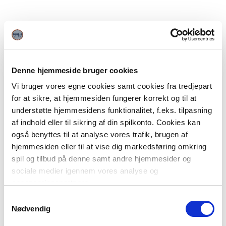
Denne hjemmeside bruger cookies
Vi bruger vores egne cookies samt cookies fra tredjepart
for at sikre, at hjemmesiden fungerer korrekt og til at
understøtte hjemmesidens funktionalitet, f.eks. tilpasning
af indhold eller til sikring af din spilkonto. Cookies kan
også benyttes til at analyse vores trafik, brugen af
hjemmesiden eller til at vise dig markedsføring omkring
spil og tilbud på denne samt andre hjemmesider og
sociale medier igennem vores analyse og
annonceringspartnere.
Samtykkevalg
Du kan læse mere om vores brug af cookies under
Nødvendig
"Detaljer" eller ved at klikke videre til vores Cookiepolitik,