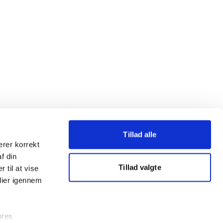
Tillad alle
erer korrekt
af din
Tillad valgte
 til at vise
dier igennem
ores