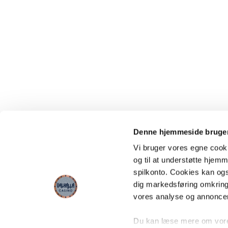
Denne hjemmeside bruger
Vi bruger vores egne cooki
og til at understøtte hjemme
spilkonto. Cookies kan også
dig markedsføring omkring
vores analyse og annonce
Du kan læse mere om vores 