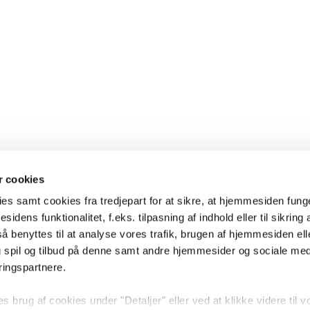
 cookies
es samt cookies fra tredjepart for at sikre, at hjemmesiden fung
sidens funktionalitet, f.eks. tilpasning af indhold eller til sikring 
 benyttes til at analyse vores trafik, brugen af hjemmesiden eller
 spil og tilbud på denne samt andre hjemmesider og sociale me
ringspartnere.
brug af cookies under "Detaljer" eller ved at klikke videre til v