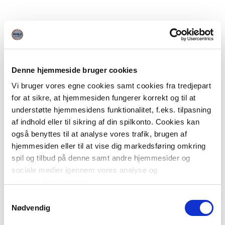
Denne hjemmeside bruger cookies
Vi bruger vores egne cookies samt cookies fra tredjepart
for at sikre, at hjemmesiden fungerer korrekt og til at
understøtte hjemmesidens funktionalitet, f.eks. tilpasning
af indhold eller til sikring af din spilkonto. Cookies kan
også benyttes til at analyse vores trafik, brugen af
hjemmesiden eller til at vise dig markedsføring omkring
spil og tilbud på denne samt andre hjemmesider og
sociale medier igennem vores analyse og
annonceringspartnere.
Samtykkevalg
Du kan læse mere om vores brug af cookies under
Nødvendig
"Detaljer" eller ved at klikke videre til vores Cookiepolitik,