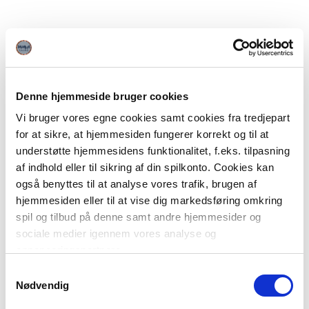
Denne hjemmeside bruger cookies
Vi bruger vores egne cookies samt cookies fra tredjepart
for at sikre, at hjemmesiden fungerer korrekt og til at
understøtte hjemmesidens funktionalitet, f.eks. tilpasning
af indhold eller til sikring af din spilkonto. Cookies kan
også benyttes til at analyse vores trafik, brugen af
hjemmesiden eller til at vise dig markedsføring omkring
spil og tilbud på denne samt andre hjemmesider og
sociale medier igennem vores analyse og
annonceringspartnere.
Samtykkevalg
Du kan læse mere om vores brug af cookies under
Nødvendig
"Detaljer" eller ved at klikke videre til vores Cookiepolitik,