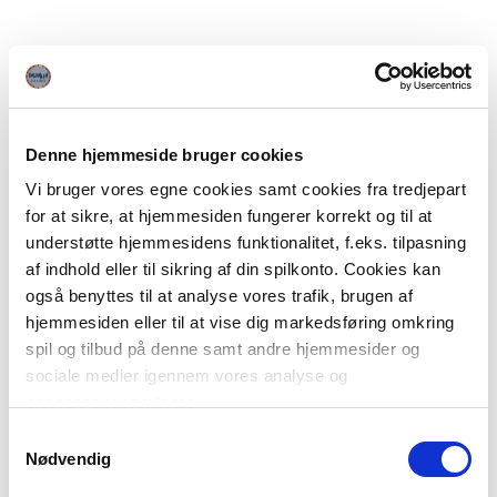
Denne hjemmeside bruger cookies
Vi bruger vores egne cookies samt cookies fra tredjepart
for at sikre, at hjemmesiden fungerer korrekt og til at
understøtte hjemmesidens funktionalitet, f.eks. tilpasning
af indhold eller til sikring af din spilkonto. Cookies kan
også benyttes til at analyse vores trafik, brugen af
hjemmesiden eller til at vise dig markedsføring omkring
spil og tilbud på denne samt andre hjemmesider og
sociale medier igennem vores analyse og
annonceringspartnere.
Samtykkevalg
Du kan læse mere om vores brug af cookies under
Nødvendig
"Detaljer" eller ved at klikke videre til vores Cookiepolitik,