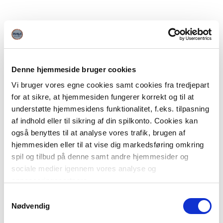
Denne hjemmeside bruger cookies
Vi bruger vores egne cookies samt cookies fra tredjepart
for at sikre, at hjemmesiden fungerer korrekt og til at
understøtte hjemmesidens funktionalitet, f.eks. tilpasning
af indhold eller til sikring af din spilkonto. Cookies kan
også benyttes til at analyse vores trafik, brugen af
hjemmesiden eller til at vise dig markedsføring omkring
spil og tilbud på denne samt andre hjemmesider og
sociale medier igennem vores analyse og
annonceringspartnere.
Samtykkevalg
Du kan læse mere om vores brug af cookies under
Nødvendig
"Detaljer" eller ved at klikke videre til vores Cookiepolitik,