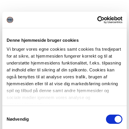
Denne hjemmeside bruger cookies
Vi bruger vores egne cookies samt cookies fra tredjepart
for at sikre, at hjemmesiden fungerer korrekt og til at
understøtte hjemmesidens funktionalitet, f.eks. tilpasning
af indhold eller til sikring af din spilkonto. Cookies kan
også benyttes til at analyse vores trafik, brugen af
hjemmesiden eller til at vise dig markedsføring omkring
spil og tilbud på denne samt andre hjemmesider og
sociale medier igennem vores analyse og
annonceringspartnere.
Samtykkevalg
Du kan læse mere om vores brug af cookies under
Nødvendig
"Detaljer" eller ved at klikke videre til vores Cookiepolitik,