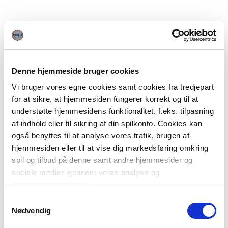
Denne hjemmeside bruger cookies
Vi bruger vores egne cookies samt cookies fra tredjepart
for at sikre, at hjemmesiden fungerer korrekt og til at
understøtte hjemmesidens funktionalitet, f.eks. tilpasning
af indhold eller til sikring af din spilkonto. Cookies kan
også benyttes til at analyse vores trafik, brugen af
hjemmesiden eller til at vise dig markedsføring omkring
spil og tilbud på denne samt andre hjemmesider og
sociale medier igennem vores analyse og
annonceringspartnere.
Samtykkevalg
Du kan læse mere om vores brug af cookies under
Nødvendig
"Detaljer" eller ved at klikke videre til vores Cookiepolitik,