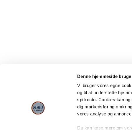
Denne hjemmeside bruger
Vi bruger vores egne cooki
og til at understøtte hjemme
spilkonto. Cookies kan også
dig markedsføring omkring
vores analyse og annonce
Du kan læse mere om vores 