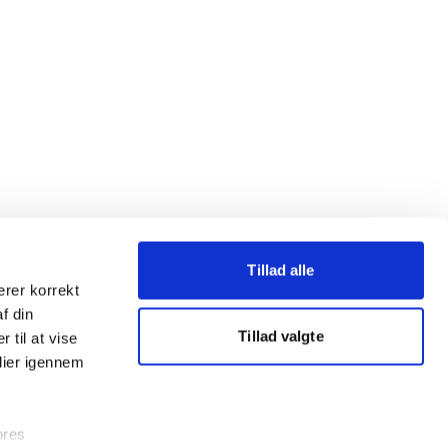
Tillad alle
erer korrekt
af din
Tillad valgte
 til at vise
dier igennem
ores