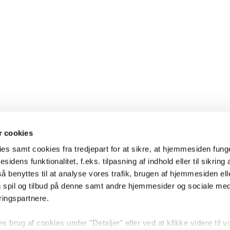
 cookies
es samt cookies fra tredjepart for at sikre, at hjemmesiden fung
sidens funktionalitet, f.eks. tilpasning af indhold eller til sikring 
 benyttes til at analyse vores trafik, brugen af hjemmesiden eller
 spil og tilbud på denne samt andre hjemmesider og sociale me
ringspartnere.
brug af cookies under "Detaljer" eller ved at klikke videre til v