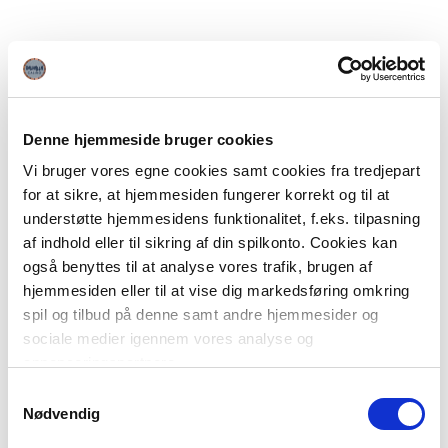
Denne hjemmeside bruger cookies
Vi bruger vores egne cookies samt cookies fra tredjepart
for at sikre, at hjemmesiden fungerer korrekt og til at
understøtte hjemmesidens funktionalitet, f.eks. tilpasning
af indhold eller til sikring af din spilkonto. Cookies kan
også benyttes til at analyse vores trafik, brugen af
hjemmesiden eller til at vise dig markedsføring omkring
spil og tilbud på denne samt andre hjemmesider og
sociale medier igennem vores analyse og
annonceringspartnere.
Samtykkevalg
Du kan læse mere om vores brug af cookies under
Nødvendig
"Detaljer" eller ved at klikke videre til vores Cookiepolitik,