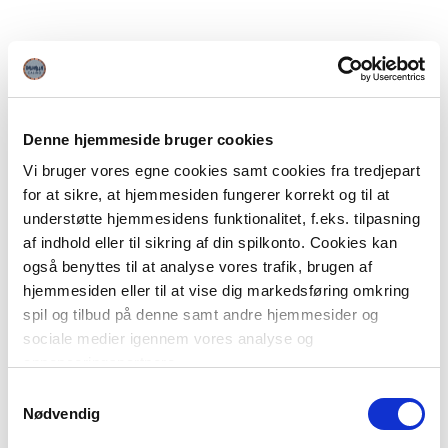
Denne hjemmeside bruger cookies
Vi bruger vores egne cookies samt cookies fra tredjepart
for at sikre, at hjemmesiden fungerer korrekt og til at
understøtte hjemmesidens funktionalitet, f.eks. tilpasning
af indhold eller til sikring af din spilkonto. Cookies kan
også benyttes til at analyse vores trafik, brugen af
hjemmesiden eller til at vise dig markedsføring omkring
spil og tilbud på denne samt andre hjemmesider og
sociale medier igennem vores analyse og
annonceringspartnere.
Samtykkevalg
Du kan læse mere om vores brug af cookies under
Nødvendig
"Detaljer" eller ved at klikke videre til vores Cookiepolitik,