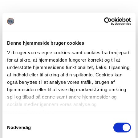
Denne hjemmeside bruger cookies
Vi bruger vores egne cookies samt cookies fra tredjepart
for at sikre, at hjemmesiden fungerer korrekt og til at
understøtte hjemmesidens funktionalitet, f.eks. tilpasning
af indhold eller til sikring af din spilkonto. Cookies kan
også benyttes til at analyse vores trafik, brugen af
hjemmesiden eller til at vise dig markedsføring omkring
spil og tilbud på denne samt andre hjemmesider og
sociale medier igennem vores analyse og
annonceringspartnere.
Samtykkevalg
Du kan læse mere om vores brug af cookies under
Nødvendig
"Detaljer" eller ved at klikke videre til vores Cookiepolitik,