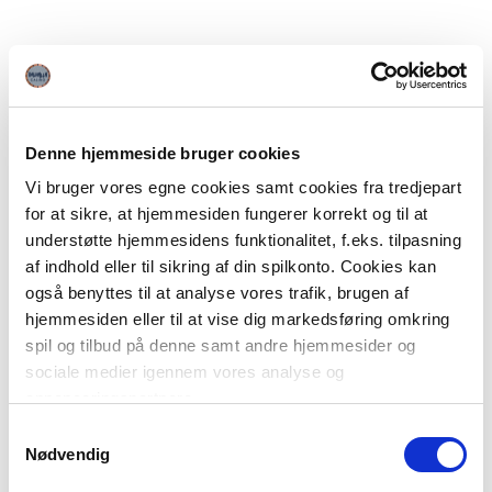
Denne hjemmeside bruger cookies
Vi bruger vores egne cookies samt cookies fra tredjepart
for at sikre, at hjemmesiden fungerer korrekt og til at
understøtte hjemmesidens funktionalitet, f.eks. tilpasning
af indhold eller til sikring af din spilkonto. Cookies kan
også benyttes til at analyse vores trafik, brugen af
hjemmesiden eller til at vise dig markedsføring omkring
spil og tilbud på denne samt andre hjemmesider og
sociale medier igennem vores analyse og
annonceringspartnere.
Samtykkevalg
Du kan læse mere om vores brug af cookies under
Nødvendig
"Detaljer" eller ved at klikke videre til vores Cookiepolitik,