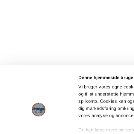
Denne hjemmeside bruger
Vi bruger vores egne cooki
og til at understøtte hjemme
spilkonto. Cookies kan også
dig markedsføring omkring
vores analyse og annonce
Du kan læse mere om vores 