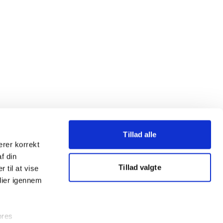
Tillad alle
erer korrekt
af din
Tillad valgte
 til at vise
dier igennem
ores