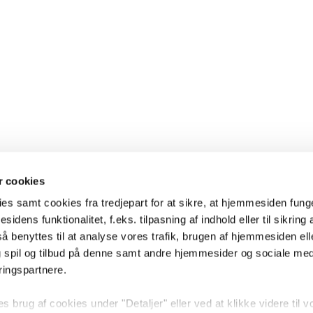
 cookies
es samt cookies fra tredjepart for at sikre, at hjemmesiden fung
sidens funktionalitet, f.eks. tilpasning af indhold eller til sikring 
 benyttes til at analyse vores trafik, brugen af hjemmesiden eller
 spil og tilbud på denne samt andre hjemmesider og sociale me
ringspartnere.
brug af cookies under "Detaljer" eller ved at klikke videre til v