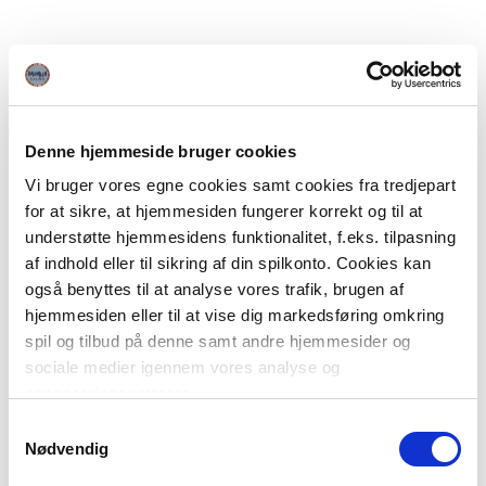
Denne hjemmeside bruger cookies
Vi bruger vores egne cookies samt cookies fra tredjepart
for at sikre, at hjemmesiden fungerer korrekt og til at
understøtte hjemmesidens funktionalitet, f.eks. tilpasning
af indhold eller til sikring af din spilkonto. Cookies kan
også benyttes til at analyse vores trafik, brugen af
hjemmesiden eller til at vise dig markedsføring omkring
spil og tilbud på denne samt andre hjemmesider og
sociale medier igennem vores analyse og
annonceringspartnere.
Samtykkevalg
Du kan læse mere om vores brug af cookies under
Nødvendig
"Detaljer" eller ved at klikke videre til vores Cookiepolitik,