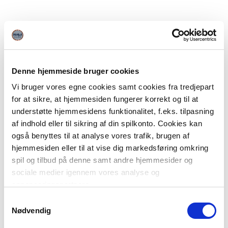
Denne hjemmeside bruger cookies
Vi bruger vores egne cookies samt cookies fra tredjepart
for at sikre, at hjemmesiden fungerer korrekt og til at
understøtte hjemmesidens funktionalitet, f.eks. tilpasning
af indhold eller til sikring af din spilkonto. Cookies kan
også benyttes til at analyse vores trafik, brugen af
hjemmesiden eller til at vise dig markedsføring omkring
spil og tilbud på denne samt andre hjemmesider og
sociale medier igennem vores analyse og
annonceringspartnere.
Samtykkevalg
Du kan læse mere om vores brug af cookies under
Nødvendig
"Detaljer" eller ved at klikke videre til vores Cookiepolitik,