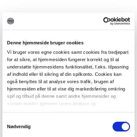
Denne hjemmeside bruger cookies
Vi bruger vores egne cookies samt cookies fra tredjepart
for at sikre, at hjemmesiden fungerer korrekt og til at
understøtte hjemmesidens funktionalitet, f.eks. tilpasning
af indhold eller til sikring af din spilkonto. Cookies kan
også benyttes til at analyse vores trafik, brugen af
hjemmesiden eller til at vise dig markedsføring omkring
spil og tilbud på denne samt andre hjemmesider og
sociale medier igennem vores analyse og
annonceringspartnere.
Samtykkevalg
Du kan læse mere om vores brug af cookies under
Nødvendig
"Detaljer" eller ved at klikke videre til vores Cookiepolitik,