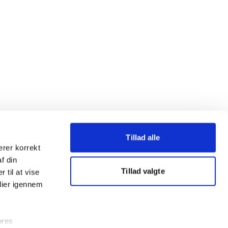
Tillad alle
erer korrekt
af din
Tillad valgte
 til at vise
dier igennem
ores