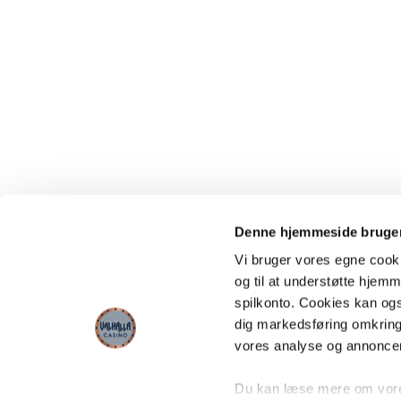
Denne hjemmeside bruger
Vi bruger vores egne cooki
og til at understøtte hjemme
spilkonto. Cookies kan også
dig markedsføring omkring
vores analyse og annonce
Du kan læse mere om vores 