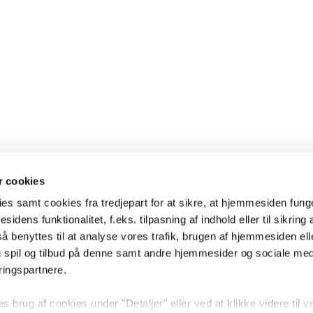
 cookies
es samt cookies fra tredjepart for at sikre, at hjemmesiden fung
sidens funktionalitet, f.eks. tilpasning af indhold eller til sikring 
 benyttes til at analyse vores trafik, brugen af hjemmesiden eller
 spil og tilbud på denne samt andre hjemmesider og sociale me
ringspartnere.
brug af cookies under "Detaljer" eller ved at klikke videre til v