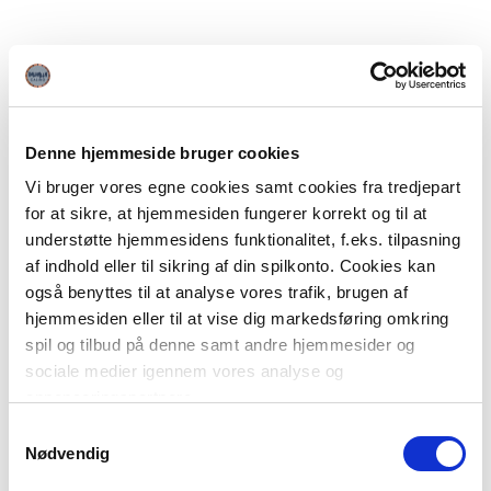
Denne hjemmeside bruger cookies
Vi bruger vores egne cookies samt cookies fra tredjepart
for at sikre, at hjemmesiden fungerer korrekt og til at
understøtte hjemmesidens funktionalitet, f.eks. tilpasning
af indhold eller til sikring af din spilkonto. Cookies kan
også benyttes til at analyse vores trafik, brugen af
hjemmesiden eller til at vise dig markedsføring omkring
spil og tilbud på denne samt andre hjemmesider og
sociale medier igennem vores analyse og
annonceringspartnere.
Samtykkevalg
Du kan læse mere om vores brug af cookies under
Nødvendig
"Detaljer" eller ved at klikke videre til vores Cookiepolitik,