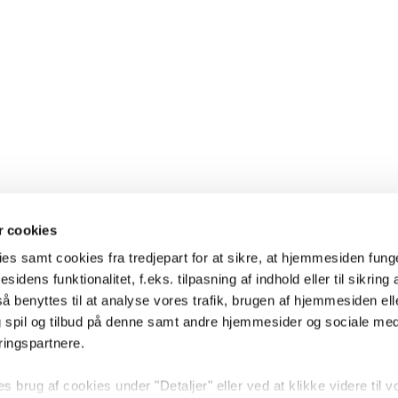
 cookies
es samt cookies fra tredjepart for at sikre, at hjemmesiden fung
sidens funktionalitet, f.eks. tilpasning af indhold eller til sikring 
 benyttes til at analyse vores trafik, brugen af hjemmesiden eller
 spil og tilbud på denne samt andre hjemmesider og sociale me
ringspartnere.
brug af cookies under "Detaljer" eller ved at klikke videre til v