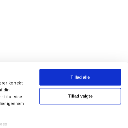
Tillad alle
erer korrekt
af din
Tillad valgte
 til at vise
dier igennem
ores