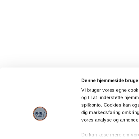
Denne hjemmeside bruger
Vi bruger vores egne cooki
og til at understøtte hjemme
spilkonto. Cookies kan også
dig markedsføring omkring
vores analyse og annonce
Du kan læse mere om vores 